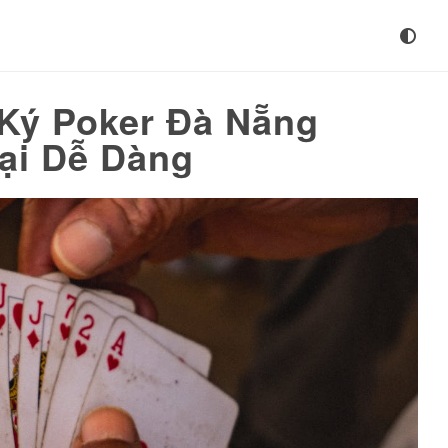
Ký Poker Đà Nẵng
ại Dễ Dàng