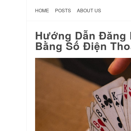
HOME
POSTS
ABOUT US
Hướng Dẫn Đăng 
Bằng Số Điện Tho