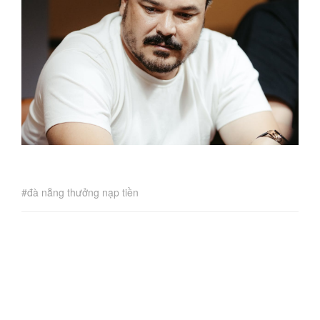
đà nẵng thưởng nạp tiền