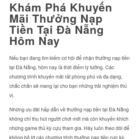
Khám Phá Khuyến
Mãi Thưởng Nạp
Tiền Tại Đà Nẵng
Hôm Nay
Nếu bạn đang tìm kiếm cơ hội để nhận thưởng nạp tiền
tại Đà Nẵng, hôm nay là thời điểm lý tưởng. Các
chương trình khuyến mãi rất phong phú và đa dạng,
chắc chắn sẽ mang lại cho bạn những trải nghiệm thú
vị.
Những ưu đãi hấp dẫn về thưởng nạp tiền tại Đà Nẵng
không chỉ thu hút người chơi mới mà còn khuyến khích
những game thủ kỳ cựu tham gia. Hãy luôn theo dõi để
không bỏ lỡ các chương trình thưởng nạp tiền cực kỳ