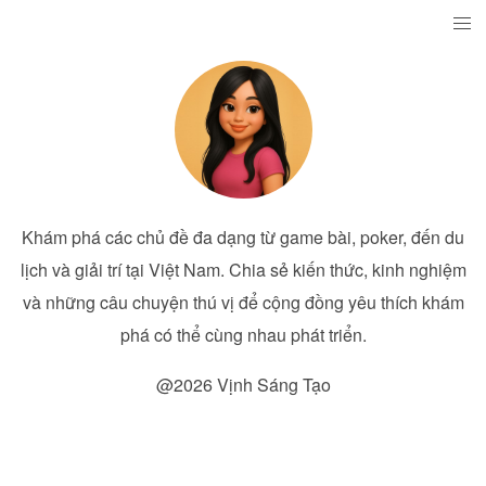
Khám phá các chủ đề đa dạng từ game bài, poker, đến du
lịch và giải trí tại Việt Nam. Chia sẻ kiến thức, kinh nghiệm
và những câu chuyện thú vị để cộng đồng yêu thích khám
phá có thể cùng nhau phát triển.
@2026 Vịnh Sáng Tạo