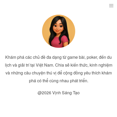
Khám phá các chủ đề đa dạng từ game bài, poker, đến du
lịch và giải trí tại Việt Nam. Chia sẻ kiến thức, kinh nghiệm
và những câu chuyện thú vị để cộng đồng yêu thích khám
phá có thể cùng nhau phát triển.
@2026 Vịnh Sáng Tạo