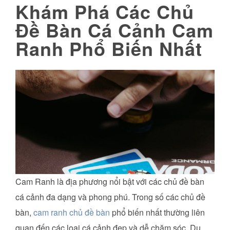
Khám Phá Các Chủ
Đề Bàn Cá Cảnh Cam
Ranh Phổ Biến Nhất
Cam Ranh là địa phương nổi bật với các chủ đề bàn
cá cảnh đa dạng và phong phú. Trong số các chủ đề
bàn,
cam ranh chủ đề bàn
phổ biến nhất thường liên
quan đến các loại cá cảnh đẹp và dễ chăm sóc. Du