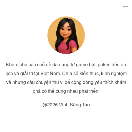
Khám phá các chủ đề đa dạng từ game bài, poker, đến du
lịch và giải trí tại Việt Nam. Chia sẻ kiến thức, kinh nghiệm
và những câu chuyện thú vị để cộng đồng yêu thích khám
phá có thể cùng nhau phát triển.
@2026 Vịnh Sáng Tạo